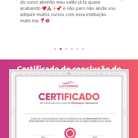
das
do curso abrindo meu salão já ta quase
rec
acabando
e não paro não ainda vou
com
adquirir muitos cursos com essa instituição
Zul
muito top
imp
 é
Certificado de conclusão do
curso