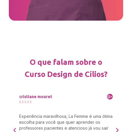
O que falam sobre o
Curso Design de Cílios?
cristiane mouret
Mar







a
Experiência maravilhosa, La Femme é uma ótima
Eu 
 um
escolha para você que quer aprender os
cab
professores pacientes e atencioso já vou sair
res