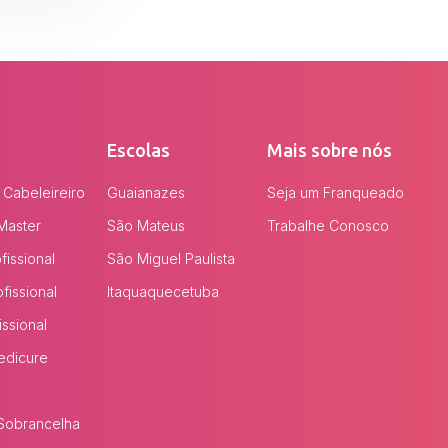
Escolas
Mais sobre nós
 Cabeleireiro
Guaianazes
Seja um Franqueado
Master
São Mateus
Trabalhe Conosco
issional
São Miguel Paulista
fissional
Itaquaquecetuba
issional
edicure
Sobrancelha