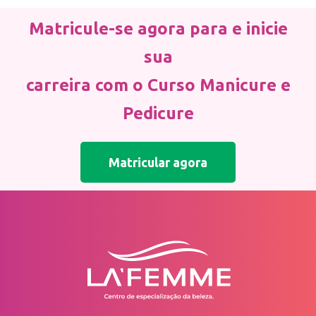
Matricule-se agora para e inicie
sua
carreira com o Curso Manicure e
Pedicure
Matricular agora