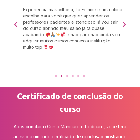
a
Experiência maravilhosa, La Femme é uma ótima
Eu 
 um
escolha para você que quer aprender os
cab
professores pacientes e atencioso já vou sair
res
das
do curso abrindo meu salão já ta quase
rec
acabando
e não paro não ainda vou
com
adquirir muitos cursos com essa instituição
Zul
muito top
imp
 é
Certificado de conclusão do
curso
Após concluir o Curso Manicure e Pedicure, você terá
acesso a um lindo certificado de conclusão mostrando