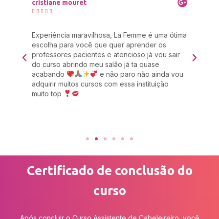
cristiane mouret
Mar







a
Experiência maravilhosa, La Femme é uma ótima
Eu 
 um
escolha para você que quer aprender os
cab
professores pacientes e atencioso já vou sair
res
das
do curso abrindo meu salão já ta quase
rec
acabando
e não paro não ainda vou
com
adquirir muitos cursos com essa instituição
Zul
muito top
imp
 é
Certificado de conclusão do
curso
Após concluir o Curso Assistente de Cabeleireiro, você