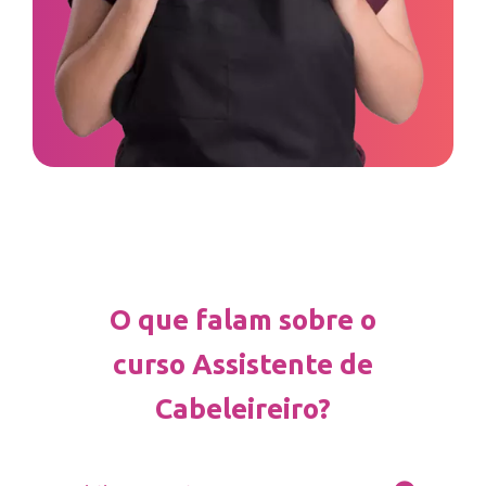
O que falam sobre o
curso Assistente de
Cabeleireiro?