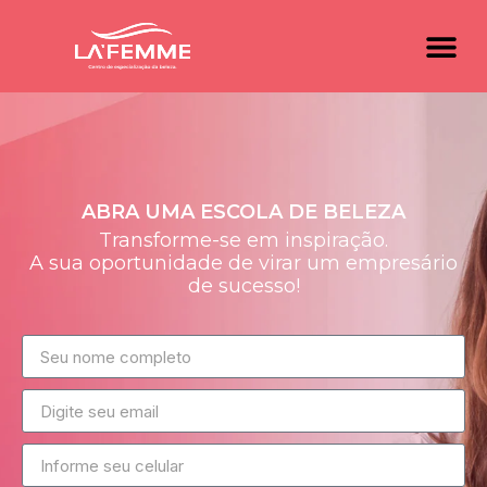
ABRA UMA ESCOLA DE BELEZA
Transforme-se em inspiração.
A sua oportunidade de virar um empresário
de sucesso!