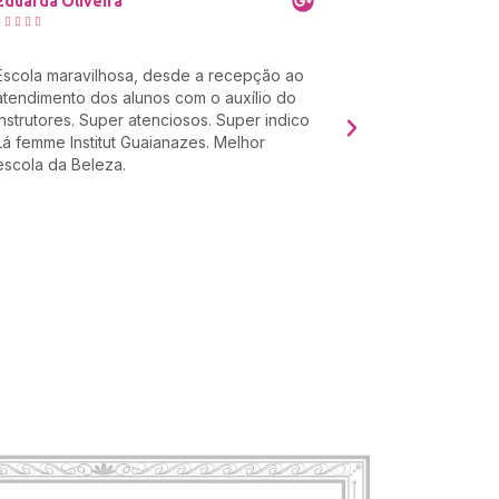
Marcia





Eu recomendo essa empresa. Cortei meu
cabelo e fiz design de sobrancelha e amei
o resultado. A equipe é muito bacana e as
recepcionistas são super simpáticas e
comprometidas. Cortei com a profissional
Zuleny que me encantou com o seu
trabalho impecável. Muito grata por tudo!