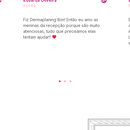
cristiane mouret





Experiência maravilhosa, La Femme é uma
ótima escolha para você que quer
aprender os professores pacientes e
atencioso já vou sair do curso abrindo meu
salão já ta quase acabando
e
não paro não ainda vou adquirir muitos
cursos com essa instituição muito top