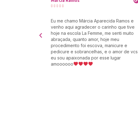
Leandro Rodrigues





 recepção ao
Tive o privilégio de fazer parte da equipe
 auxílio do
La Femme, conheci muitos amigos, o curso
. Super indico
tem um conteúdo fantástico os
 Melhor
professores super educados e pacientes
tirando todas as dúvidas até mesmo o
medo que temos no início do curso, a
funcionária Aine Victoria é simplesmente
fenomenal muito atenciosa e simpática.
Resumindo minha nota pra escola é 10.