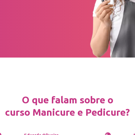
O que falam sobre o
curso Manicure e Pedicure?