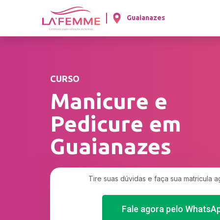
Guaianazes
CURSO
Manicure e
Pedicure em
Guaianazes
Tire suas dúvidas e faça sua matricula 
Fale agora pelo WhatsA