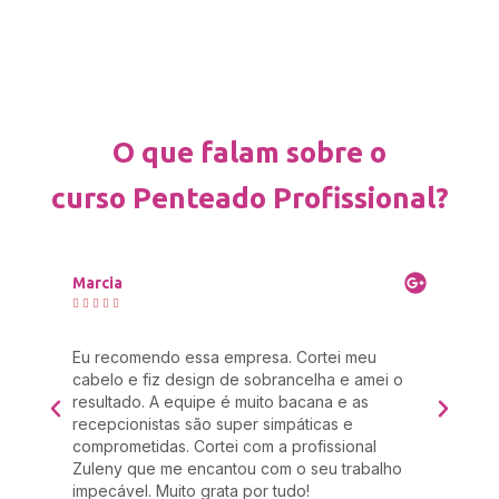
O que falam sobre o
curso Penteado Profissional?
Marcia
Ma







tima
Eu recomendo essa empresa. Cortei meu
Eu 
cabelo e fiz design de sobrancelha e amei o
aqu
ir
resultado. A equipe é muito bacana e as
esc
recepcionistas são super simpáticas e
qua
vou
comprometidas. Cortei com a profissional
esc
Zuleny que me encantou com o seu trabalho
o a
impecável. Muito grata por tudo!
lu