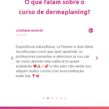
O que falam sobre o
curso de dermaplaning?
cristiane mouret
Mar







a
Experiência maravilhosa, La Femme é uma ótima
Eu 
 um
escolha para você que quer aprender os
cab
professores pacientes e atencioso já vou sair
res
das
do curso abrindo meu salão já ta quase
rec
acabando
e não paro não ainda vou
com
adquirir muitos cursos com essa instituição
Zul
muito top
imp
 é