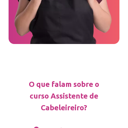
O que falam sobre o
curso Assistente de
Cabeleireiro?