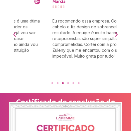
Marcia
Ma







tima
Eu recomendo essa empresa. Cortei meu
Eu 
cabelo e fiz design de sobrancelha e amei o
aqu
ir
resultado. A equipe é muito bacana e as
esc
recepcionistas são super simpáticas e
qua
vou
comprometidas. Cortei com a profissional
esc
Zuleny que me encantou com o seu trabalho
o a
impecável. Muito grata por tudo!
lu
Certificado de conclusão do
curso